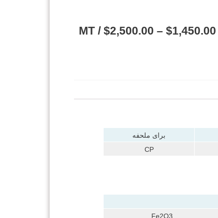
/ MT
$
2,500.00
–
$
1,450.00
برای ملحفه
CP
Fe2O3