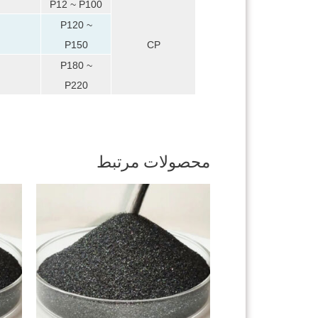
P12 ~ P100
P120 ~
P150
CP
P180 ~
P220
محصولات مرتبط