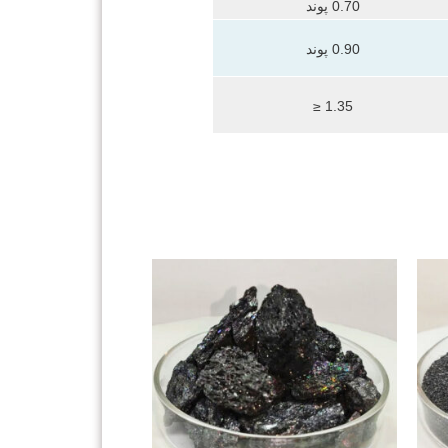
0.70 پوند
0.90 پوند
1.35 ≤